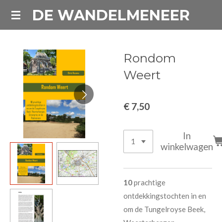
DE WANDELMENEER
Ga
direct
naar
de
Rondom
hoofdinhoud
Weert
€ 7,50
In
winkelwagen
10
prachtige
ontdekkingstochten in en
om de Tungelroyse Beek,