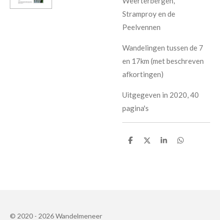
Weerterbergen,
Stramproy en de
Peelvennen
Wandelingen tussen de 7
en 17km (met beschreven
afkortingen)
Uitgegeven in 2020, 40
pagina's
D
D
S
D
e
e
h
e
l
e
a
l
e
l
r
e
n
e
n
© 2020 - 2026 Wandelmeneer