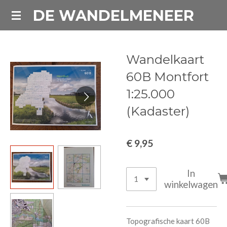
DE WANDELMENEER
Ga
direct
naar
de
Wandelkaart
hoofdinhoud
60B Montfort
1:25.000
(Kadaster)
€ 9,95
In
winkelwagen
Topografische kaart 60B