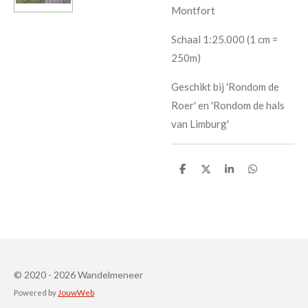
Montfort
Schaal 1:25.000 (1 cm =
250m)
Geschikt bij 'Rondom de
Roer' en 'Rondom de hals
van Limburg'
D
D
S
D
e
e
h
e
l
e
a
l
e
l
r
e
n
e
n
© 2020 - 2026 Wandelmeneer
Powered by
JouwWeb